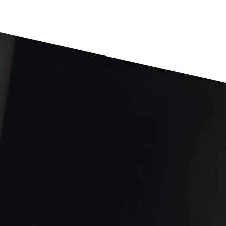
TU ACOMPAÑAMIENTO
ANUAL
INCLUYE CADA MES:
2 sesiones Mastermind
en grupos
reducidos con tu artista favorito y sus
aprendices. Comparte todas tus
experiencias con personas en tu misma