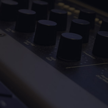
el mejor método
para aprender es practicar
que la
mejor manera de aprender y de conseguir
éxito es hacerlo de los artistas