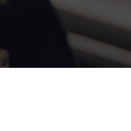
para que puedas formar parte de este
acompañamiento exclusivo.