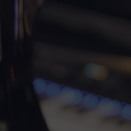
disco
y diseñaremos la estrategia para el
lanzamiento.
Te apoyamos con la difusión de tus temas
lo
que te ayudará a llegar a más personas y
aumentar tus seguidores con la ayuda de
Magnos Enterprise.
Te damos las pautas que necesitas
para
mejorar tus redes sociales y conseguir una
imagen mucho más profesional.
995€/MES
Presta atención porque no todos pueden
unirse a esta aventura.
Vamos a explicarte las opciones que tienes