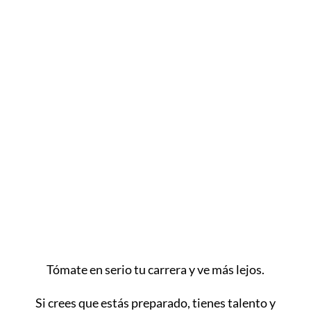
Así que, si estás estudiando con
nosotros o tienes pensado hacerlo,
trabaja duro y tómatelo en serio
para conseguir una de nuestras
becas.
Tómate en serio tu carrera y ve más lejos.
Si crees que estás preparado, tienes talento y