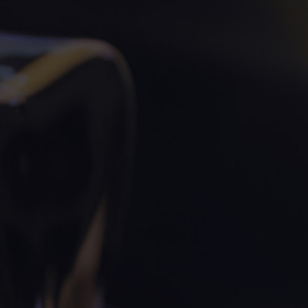
situación y en directo.
1 sesión privada
cara a cara con tu mentor,
en la que te hacemos un seguimiento
personalizado y te ayudamos a seguir
avanzando durante el proceso.
1 masterclass
donde aprender a dominar
temas de marketing para que tus campañas
publicitarias tengan el éxito que buscamos.
1 instrumental
de uso exclusivo, solo para ti,
con la que podrás comenzar a monetizar tus
canciones.
Además:
Resolvemos todas tus dudas
, sean estas
sobre técnicas musicales, publicidad,
producción…
Definimos juntos cómo será tu primer